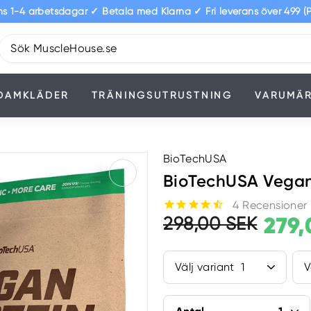
s 1-4 arbetsdagar ✓ Betala med Klarna ✓ Fri leverans över 499 (
Pause
slideshow
DAMKLÄDER
TRÄNINGSUTRUSTNING
VARUMÄ
BioTechUSA
BioTechUSA Vegan 
4
Rek.
Erbjudandepr
279,
298,00 SEK
298,0
SEK
försäljningspr