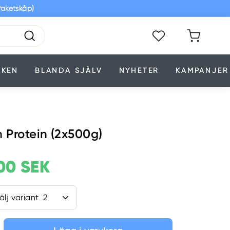
Paketskåp)
Sök
RKEN
BLANDA SJÄLV
NYHETER
KAMPANJER
Protein (2x500g)
is
00 SEK
279,00
0
is
SEK