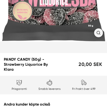
PANDY CANDY (50g) -
Rek.
20,00 SEK
2
Strawberry Liquorice By
försäljningspris
S
Klara
Prisgaranti
Snabb leverans
Fri frakt över 499
Andra kunder köpte också