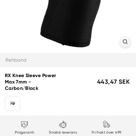
Rehband
RX Knee Sleeve Power
Rek.
443,47 SEK
4
Max 7mm -
försäljningspris
S
Carbon/Black
Size
Prisgaranti
Snabb leverans
Fri frakt över 499